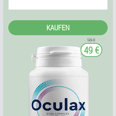
KAUFEN
98 €
49 €