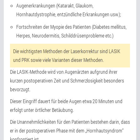
Augenerkrankungen (Katarakt, Glaukom,
Hornhautdystrophie, entzündliche Erkrankungen usw.);
Fortschreiten der Myopie des Patienten (Diabetes mellitus,
Herpes, Neurodermitis, Schilddrüsenprobleme etc.)
Die wichtigsten Methoden der Laserkorrektur sind LASIK
und PRK sowie viele Varianten dieser Methoden.
Die LASIK-Methode wird von Augenärzten aufgrund ihrer
kurzen postoperativen Zeit und Schmerzlosigkeit besonders
bevorzugt.
Dieser Eingriff dauert für beide Augen etwa 20 Minuten und
erfolgt unter örtlicher Betäubung.
Die Unannehmlichkeiten für den Patienten bestehen darin, dass
er in der postoperativen Phase mit dem „Hornhautsyndrom“
konfrontiert ist.